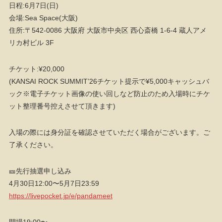
日程:6月7日(日)
会場:Sea Space(大阪)
住所:〒542-0086 大阪府 大阪市中央区 西心斎橋 1-6-4 蔵人アメ
リカ村ビル 3F
チケット:¥20,000
(KANSAI ROCK SUMMIT’26チケット提示で¥5,000キャッシュバ
ック※電子チケット画像の使い回しなど防止のため入場時にチケ
ット整理番号控えさせて頂きます)
入場の際には身分証を確認させていただく場合がございます。ご
了承ください。
🎫先行抽選申し込み
4月30日12:00〜5月7日23:59
https://livepocket.jp/e/pandameet